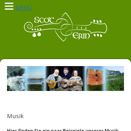
MENÜ
Scot-Erin
Keltische Musik zum Feiern und Träumen
Zum
Inhalt
springen
Musik
Hier finden Sie ein paar Beispiele unserer Musik.