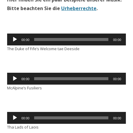
Bitte beachten Sie die
Urheberrechte
.
Audio-
00:00
00:00
Player
The Duke of Fife’s Welcome tae Deeside
Audio-
00:00
00:00
Player
McAlpine’s Fusiliers
Audio-
00:00
00:00
Player
Tha Lads of Laois