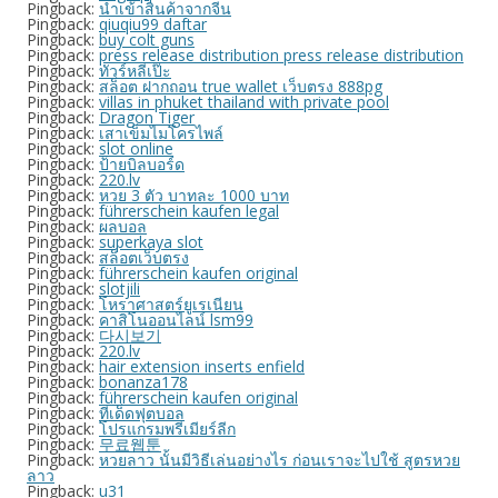
Pingback:
นำเข้าสินค้าจากจีน
Pingback:
qiuqiu99 daftar
Pingback:
buy colt guns
Pingback:
press release distribution press release distribution
Pingback:
ทัวร์หลีเป๊ะ
Pingback:
สล็อต ฝากถอน true wallet เว็บตรง 888pg
Pingback:
villas in phuket thailand with private pool
Pingback:
Dragon Tiger
Pingback:
เสาเข็มไมโครไพล์
Pingback:
slot online
Pingback:
ป้ายบิลบอร์ด
Pingback:
220.lv
Pingback:
หวย 3 ตัว บาทละ 1000 บาท
Pingback:
führerschein kaufen legal
Pingback:
ผลบอล
Pingback:
superkaya slot
Pingback:
สล็อตเว็บตรง
Pingback:
führerschein kaufen original
Pingback:
slotjili
Pingback:
โหราศาสตร์ยูเรเนียน
Pingback:
คาสิโนออนไลน์ lsm99
Pingback:
다시보기
Pingback:
220.lv
Pingback:
hair extension inserts enfield
Pingback:
bonanza178
Pingback:
führerschein kaufen original
Pingback:
ทีเด็ดฟุตบอล
Pingback:
โปรแกรมพรีเมียร์ลีก
Pingback:
무료웹툰
Pingback:
หวยลาว นั้นมีวิธีเล่นอย่างไร ก่อนเราจะไปใช้ สูตรหวย
ลาว
Pingback:
u31