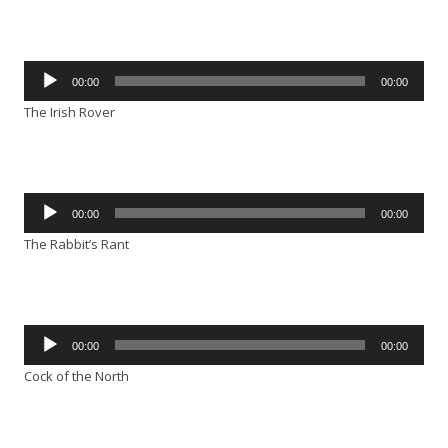
Audio-
00:00
00:00
Player
The Irish Rover
Audio-
00:00
00:00
Player
The Rabbit’s Rant
Audio-
00:00
00:00
Player
Cock of the North